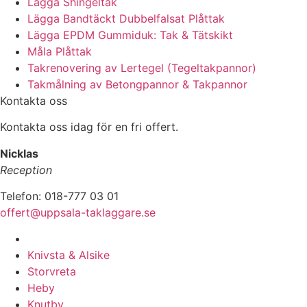
Lägga Shingeltak
Lägga Bandtäckt Dubbelfalsat Plåttak
Lägga EPDM Gummiduk: Tak & Tätskikt
Måla Plåttak
Takrenovering av Lertegel (Tegeltakpannor)
Takmålning av Betongpannor & Takpannor
Kontakta oss
Kontakta oss idag för en fri offert.
Nicklas
Reception
Telefon: 018-777 03 01
offert@uppsala-taklaggare.se
Vi utför arbeten i hela
Knivsta & Alsike
Storvreta
Heby
Knutby