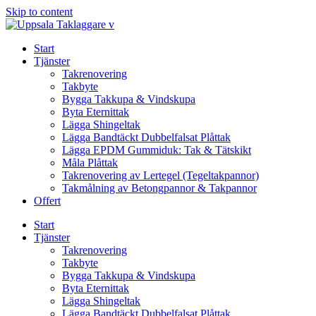
Skip to content
Start
Tjänster
Takrenovering
Takbyte
Bygga Takkupa & Vindskupa
Byta Eternittak
Lägga Shingeltak
Lägga Bandtäckt Dubbelfalsat Plåttak
Lägga EPDM Gummiduk: Tak & Tätskikt
Måla Plåttak
Takrenovering av Lertegel (Tegeltakpannor)
Takmålning av Betongpannor & Takpannor
Offert
Start
Tjänster
Takrenovering
Takbyte
Bygga Takkupa & Vindskupa
Byta Eternittak
Lägga Shingeltak
Lägga Bandtäckt Dubbelfalsat Plåttak