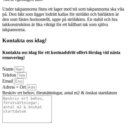
Under takpannorna finns ett lager med trä som takpannorna ska vila
på. Den läkt som ligger lodrätt kallas för ströläkt och bärläkten är
den som fästes horisontellt, uppe på ströläkten. En stabil och bra
takkonstruktion är lika viktigt för ett hållbart tak som själva
takpannorna.
Kontakta oss idag!
Kontakta oss idag för ett kostnadsfritt offert-förslag vid nästa
renovering!
Namn
Telefon
Email
Adress + Ort
Beskriv ert behov, förutsättningar, antal m2 & önskat startdatum
Bifoga gärna eventuella dokument, bilder eller ritningar