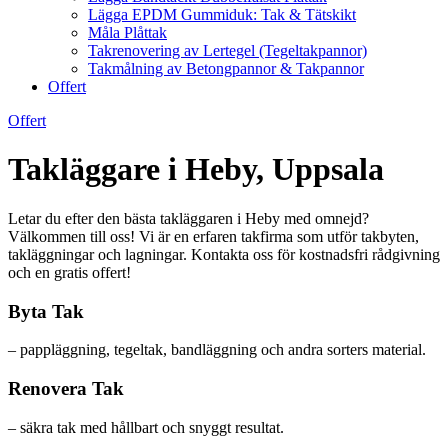
Lägga EPDM Gummiduk: Tak & Tätskikt
Måla Plåttak
Takrenovering av Lertegel (Tegeltakpannor)
Takmålning av Betongpannor & Takpannor
Offert
Offert
Takläggare i Heby, Uppsala
Letar du efter den bästa takläggaren i Heby med omnejd?
Välkommen till oss! Vi är en erfaren takfirma som utför takbyten,
takläggningar och lagningar. Kontakta oss för kostnadsfri rådgivning
och en gratis offert!
Byta Tak
– pappläggning, tegeltak, bandläggning och andra sorters material.
Renovera Tak
– säkra tak med hållbart och snyggt resultat.