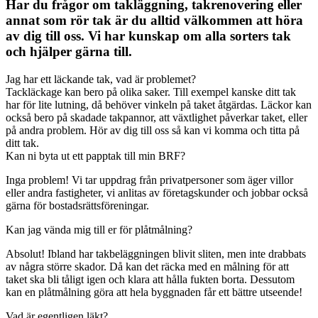
Har du frågor om takläggning, takrenovering eller
annat som rör tak är du alltid välkommen att höra
av dig till oss. Vi har kunskap om alla sorters tak
och hjälper gärna till.
Jag har ett läckande tak, vad är problemet?
Tackläckage kan bero på olika saker. Till exempel kanske ditt tak
har för lite lutning, då behöver vinkeln på taket åtgärdas. Läckor kan
också bero på skadade takpannor, att växtlighet påverkar taket, eller
på andra problem. Hör av dig till oss så kan vi komma och titta på
ditt tak.
Kan ni byta ut ett papptak till min BRF?
Inga problem! Vi tar uppdrag från privatpersoner som äger villor
eller andra fastigheter, vi anlitas av företagskunder och jobbar också
gärna för bostadsrättsföreningar.
Kan jag vända mig till er för plåtmålning?
Absolut! Ibland har takbeläggningen blivit sliten, men inte drabbats
av några större skador. Då kan det räcka med en målning för att
taket ska bli tåligt igen och klara att hålla fukten borta. Dessutom
kan en plåtmålning göra att hela byggnaden får ett bättre utseende!
Vad är egentligen läkt?