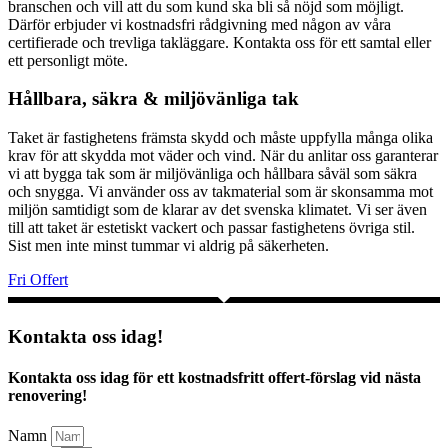
branschen och vill att du som kund ska bli så nöjd som möjligt.
Därför erbjuder vi kostnadsfri rådgivning med någon av våra
certifierade och trevliga takläggare. Kontakta oss för ett samtal eller
ett personligt möte.
Hållbara, säkra & miljövänliga tak
Taket är fastighetens främsta skydd och måste uppfylla många olika
krav för att skydda mot väder och vind. När du anlitar oss garanterar
vi att bygga tak som är miljövänliga och hållbara såväl som säkra
och snygga. Vi använder oss av takmaterial som är skonsamma mot
miljön samtidigt som de klarar av det svenska klimatet. Vi ser även
till att taket är estetiskt vackert och passar fastighetens övriga stil.
Sist men inte minst tummar vi aldrig på säkerheten.
Fri Offert
Kontakta oss idag!
Kontakta oss idag för ett kostnadsfritt offert-förslag vid nästa
renovering!
Namn