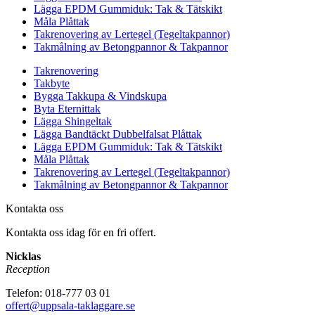
Lägga EPDM Gummiduk: Tak & Tätskikt
Måla Plåttak
Takrenovering av Lertegel (Tegeltakpannor)
Takmålning av Betongpannor & Takpannor
Takrenovering
Takbyte
Bygga Takkupa & Vindskupa
Byta Eternittak
Lägga Shingeltak
Lägga Bandtäckt Dubbelfalsat Plåttak
Lägga EPDM Gummiduk: Tak & Tätskikt
Måla Plåttak
Takrenovering av Lertegel (Tegeltakpannor)
Takmålning av Betongpannor & Takpannor
Kontakta oss
Kontakta oss idag för en fri offert.
Nicklas
Reception
Telefon: 018-777 03 01
offert@uppsala-taklaggare.se