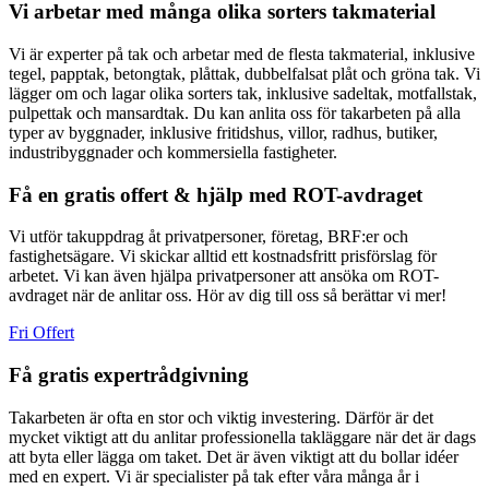
Vi arbetar med många olika sorters takmaterial
Vi är experter på tak och arbetar med de flesta takmaterial, inklusive
tegel, papptak, betongtak, plåttak, dubbelfalsat plåt och gröna tak. Vi
lägger om och lagar olika sorters tak, inklusive sadeltak, motfallstak,
pulpettak och mansardtak. Du kan anlita oss för takarbeten på alla
typer av byggnader, inklusive fritidshus, villor, radhus, butiker,
industribyggnader och kommersiella fastigheter.
Få en gratis offert & hjälp med ROT-avdraget
Vi utför takuppdrag åt privatpersoner, företag, BRF:er och
fastighetsägare. Vi skickar alltid ett kostnadsfritt prisförslag för
arbetet. Vi kan även hjälpa privatpersoner att ansöka om ROT-
avdraget när de anlitar oss. Hör av dig till oss så berättar vi mer!
Fri Offert
Få gratis expertrådgivning
Takarbeten är ofta en stor och viktig investering. Därför är det
mycket viktigt att du anlitar professionella takläggare när det är dags
att byta eller lägga om taket. Det är även viktigt att du bollar idéer
med en expert. Vi är specialister på tak efter våra många år i