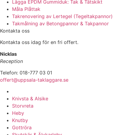
Lägga EPDM Gummiduk: Tak & Tätskikt
Måla Plåttak
Takrenovering av Lertegel (Tegeltakpannor)
Takmålning av Betongpannor & Takpannor
Kontakta oss
Kontakta oss idag för en fri offert.
Nicklas
Reception
Telefon: 018-777 03 01
offert@uppsala-taklaggare.se
Vi utför arbeten i hela
Knivsta & Alsike
Storvreta
Heby
Knutby
Gottröra
Skutskär & Älvkarleby