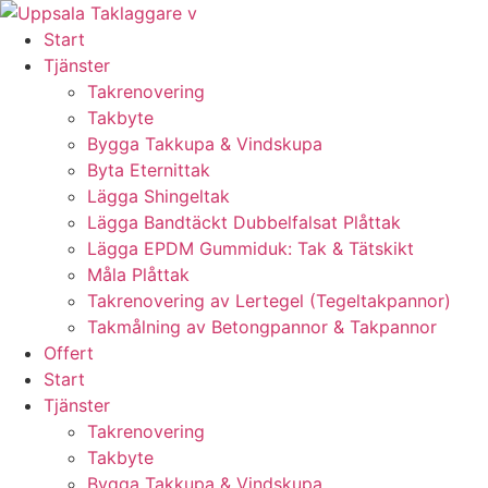
Skip
to
Start
content
Tjänster
Takrenovering
Takbyte
Bygga Takkupa & Vindskupa
Byta Eternittak
Lägga Shingeltak
Lägga Bandtäckt Dubbelfalsat Plåttak
Lägga EPDM Gummiduk: Tak & Tätskikt
Måla Plåttak
Takrenovering av Lertegel (Tegeltakpannor)
Takmålning av Betongpannor & Takpannor
Offert
Start
Tjänster
Takrenovering
Takbyte
Bygga Takkupa & Vindskupa